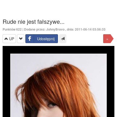
Rude nie jest fałszywe...
Punktów
622
| Dodane przez:
JohnyBravo
, dnia: 2011-06-14 03:56:33
UP
Udostępnij
»