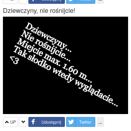
Dziewczyny, nie rośnijcie!
UP
Udostępnij
Twitter
...