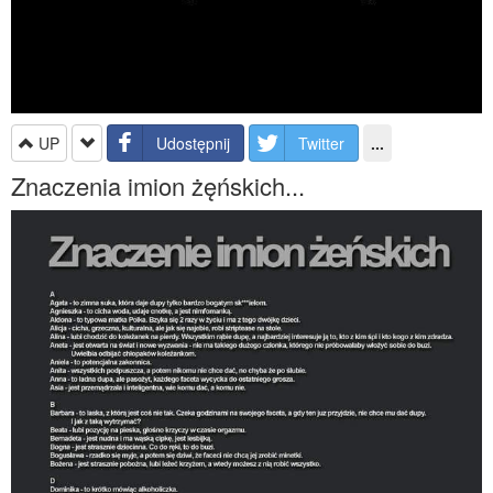
UP
Udostępnij
Twitter
...
Znaczenia imion żęńskich...