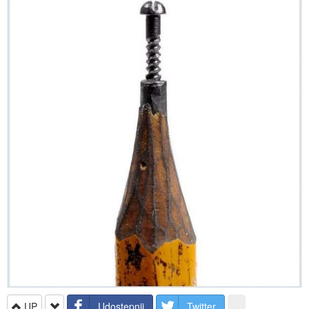
UP
Udostępnij
Twitter
...