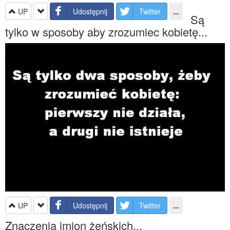
UP
Udostępnij
Twitter
...
Są
tylko w sposoby aby zrozumiec kobietę...
UP
Udostępnij
Twitter
...
Znaczenia imion żęńskich...