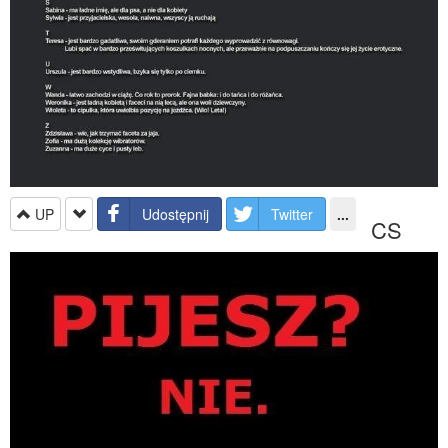
UP
Udostępnij
Twitter
...
CS