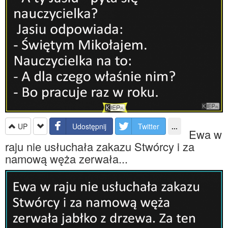
UP
Udostępnij
Twitter
...
Ewa w
raju nie usłuchała zakazu Stwórcy i za
namową węża zerwała...