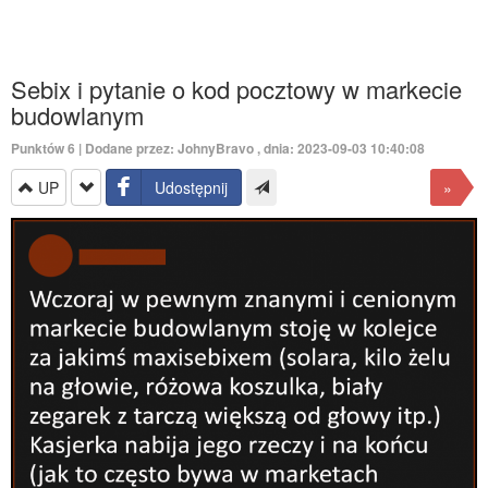
Sebix i pytanie o kod pocztowy w markecie
budowlanym
Punktów
6
| Dodane przez:
JohnyBravo
, dnia: 2023-09-03 10:40:08
UP
Udostępnij
»