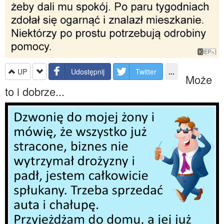
UP
Udostępnij
Twitter
...
Może
to i dobrze...