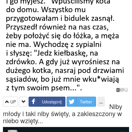
UP
Udostępnij
Twitter
...
Niby
młody i taki niby święty, a zakleszczony w
niebo wzięty...