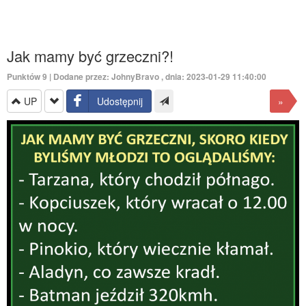
Jak mamy być grzeczni?!
Punktów
9
| Dodane przez:
JohnyBravo
, dnia: 2023-01-29 11:40:00
UP
Udostępnij
»