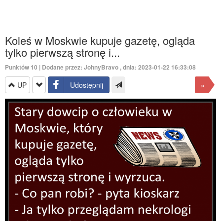
Koleś w Moskwie kupuje gazetę, ogląda
tylko pierwszą stronę i...
Punktów
10
| Dodane przez:
JohnyBravo
, dnia: 2023-01-22 16:33:08
UP
Udostępnij
»