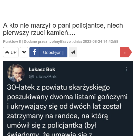
A kto nie marzył o pani policjantce, niech
pierwszy rzuci kamień....
Punktów
8
| Dodane przez:
JohnyBravo
, dnia: 2022-08-24 14:42:58
UP
Udostępnij
»