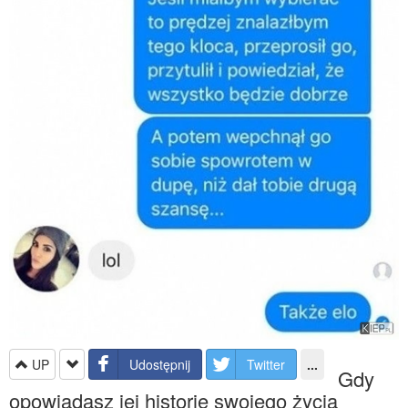
UP
Udostępnij
Twitter
...
Gdy
opowiadasz jej historię swojego życia