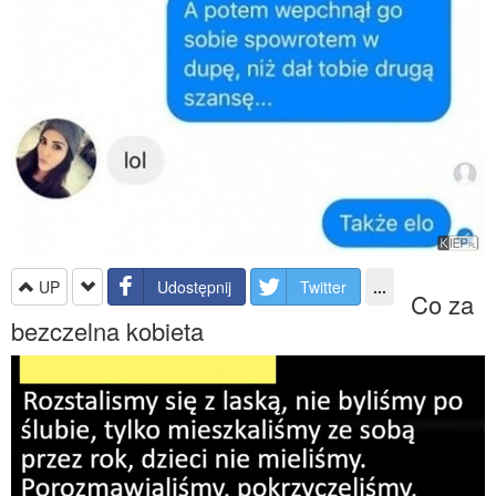
UP
Udostępnij
Twitter
...
Co za
bezczelna kobieta