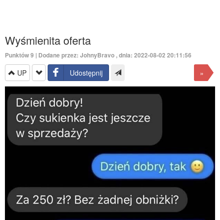
Wyśmienita oferta
Punktów
9
| Dodane przez:
JohnyBravo
, dnia: 2022-08-02 20:11:56
UP
Udostępnij
»