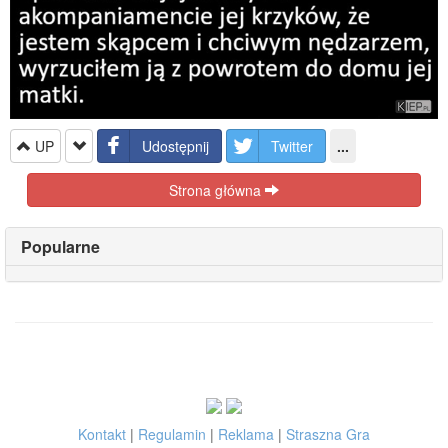
UP
Udostępnij
Twitter
...
Strona główna
Popularne
Kontakt
|
Regulamin
|
Reklama
|
Straszna Gra