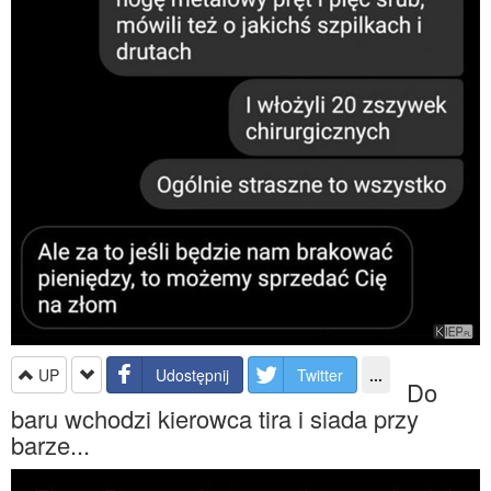
UP
Udostępnij
Twitter
...
Do
baru wchodzi kierowca tira i siada przy
barze...