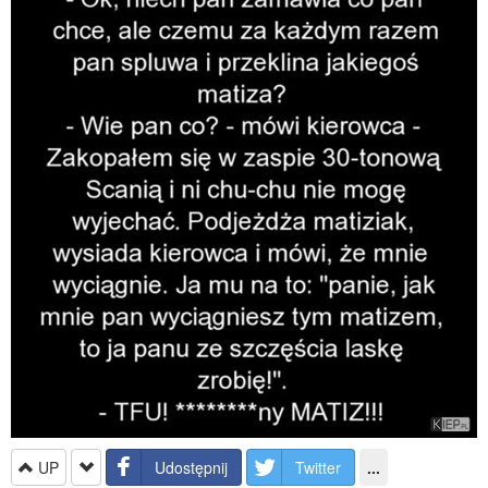
UP
Udostępnij
Twitter
...