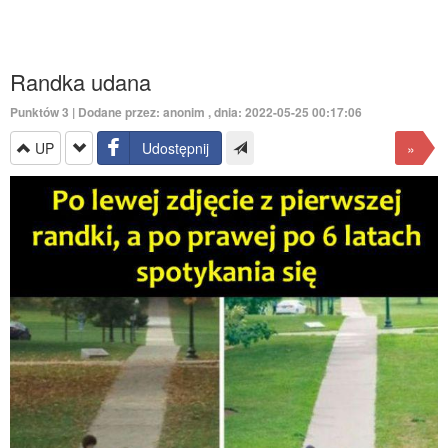
Randka udana
Punktów
3
| Dodane przez: anonim , dnia: 2022-05-25 00:17:06
UP
Udostępnij
»