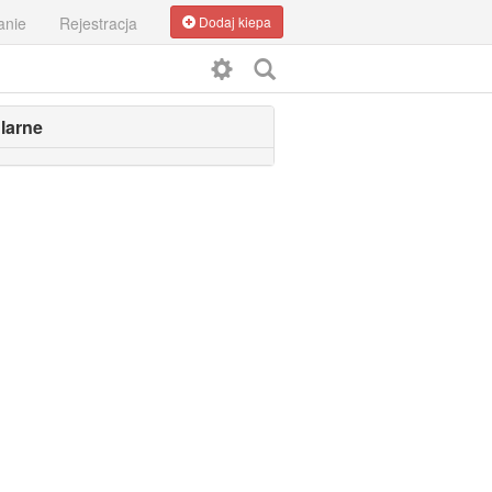
anie
Rejestracja
Dodaj kiepa
larne