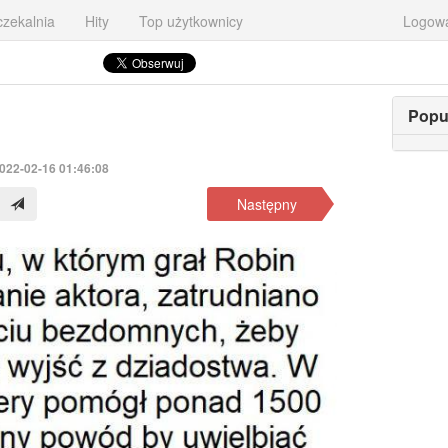
zekalnia
Hity
Top użytkownicy
Logow
Popu
2022-02-16 01:46:08
Następny