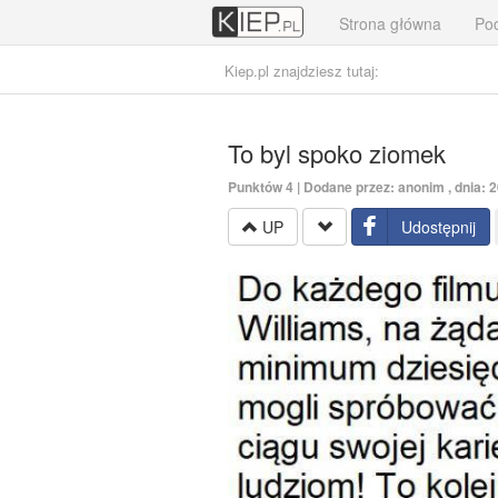
Strona główna
Poc
Kiep.pl znajdziesz tutaj:
To byl spoko ziomek
Punktów
4
| Dodane przez: anonim , dnia: 
UP
Udostępnij