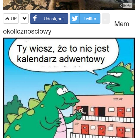
UP
Udostępnij
Twitter
...
Mem
okolicznościowy