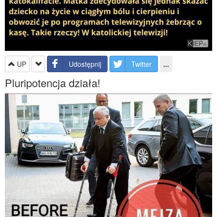
UP
Udostępnij
Twitter
...
Pluripotencja działa!