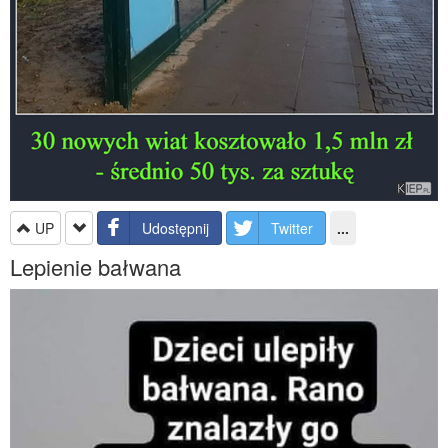
UP
Udostępnij
Twitter
...
Lepienie bałwana