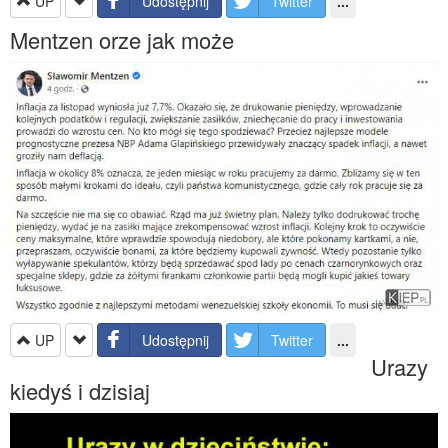
UP
Udostępnij
Twitter
...
Mentzen orze jak może
UP
Udostępnij
Twitter
...
Urazy
kiedyś i dzisiaj