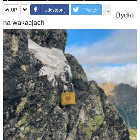
UP
Udostępnij
Twitter
...
Bydło
na wakacjach