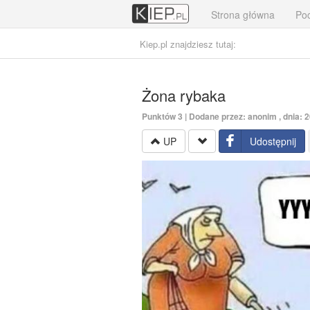
Strona główna
Poc
Kiep.pl znajdziesz tutaj:
Żona rybaka
Punktów
3
| Dodane przez: anonim , dnia: 
UP
Udostępnij