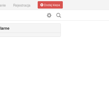
anie
Rejestracja
Dodaj kiepa
larne