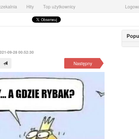
zekalnia
Hity
Top użytkownicy
Logow
Popu
2021-09-28 00:52:30
Następny