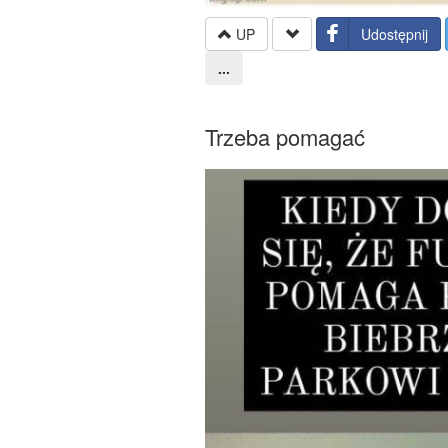
UP
Udostępnij
...
Trzeba pomagać