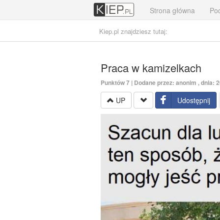
Strona główna
Poc
Kiep.pl znajdziesz tutaj:
Praca w kamizelkach
Punktów
7
| Dodane przez: anonim , dnia: 
UP
Udostępnij