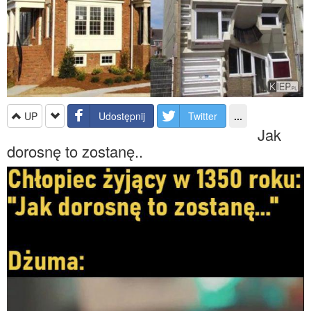
UP
Udostępnij
Twitter
...
Jak
dorosnę to zostanę..