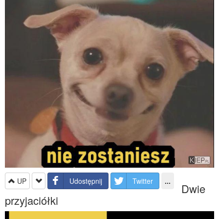
UP
Udostępnij
Twitter
...
Dwie
przyjaciółki