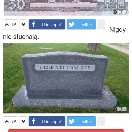
UP
Udostępnij
Twitter
...
Nigdy
nie słuchają.
UP
Udostępnij
Twitter
...