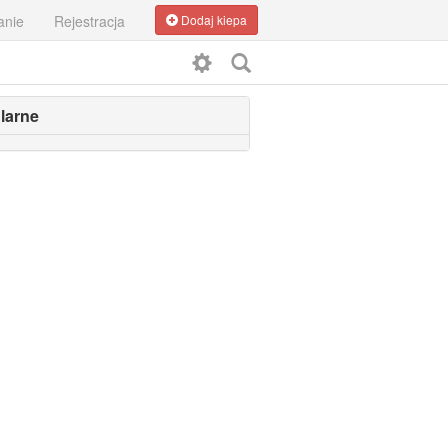
anie
Rejestracja
Dodaj kiepa
larne