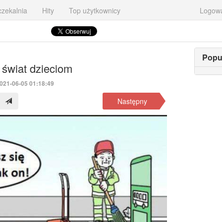
zekalnia
Hity
Top użytkownicy
Logow
Popu
 świat dzieciom
2021-06-05 01:18:49
Następny