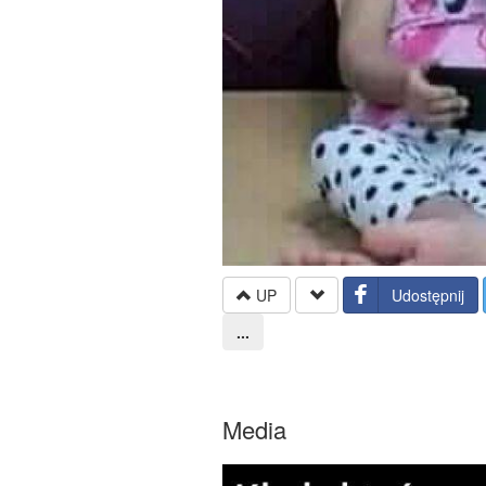
UP
Udostępnij
...
Media