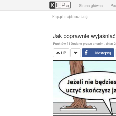
Strona główna
Poc
Kiep.pl znajdziesz tutaj:
Jak poprawnie wyjaśniać
Punktów
4
| Dodane przez: anonim , dnia: 
UP
Udostępnij