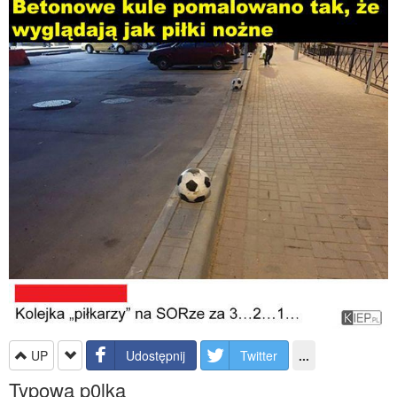
UP
Udostępnij
Twitter
...
Typowa p0lka