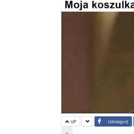
UP
Udostępnij
...