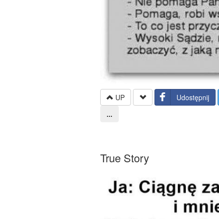
UP
Udostępnij
...
True Story