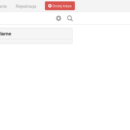
anie
Rejestracja
Dodaj kiepa
larne