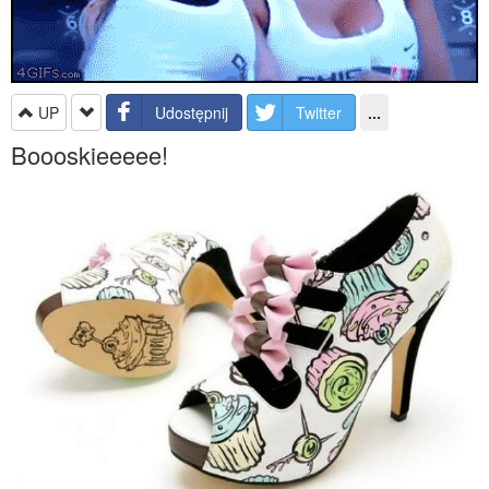
UP
Udostępnij
Twitter
...
Boooskieeeee!