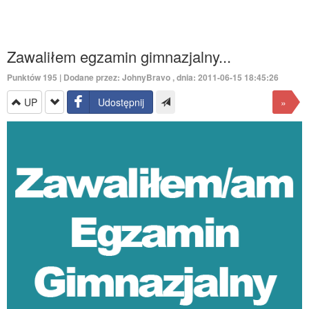
Zawaliłem egzamin gimnazjalny...
Punktów
195
| Dodane przez:
JohnyBravo
, dnia: 2011-06-15 18:45:26
UP
Udostępnij
»