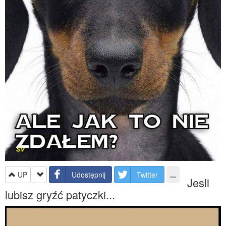
UP
Udostępnij
Twitter
...
Jesli
lubisz gryźć patyczki...