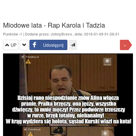
Miodowe lata - Rap Karola i Tadzia
Punktów
-1
| Dodane przez:
JohnyBravo
, dnia: 2016-01-09 01:58:51
UP
Udostępnij
»