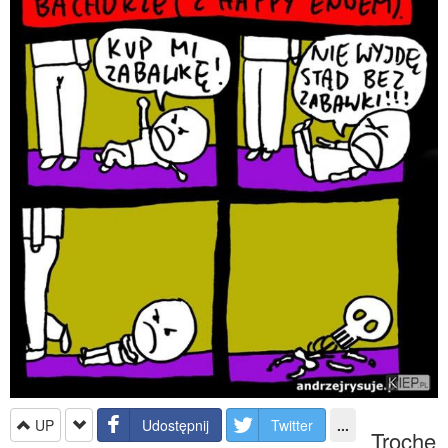
UP
Udostępnij
Twitter
...
Trochę