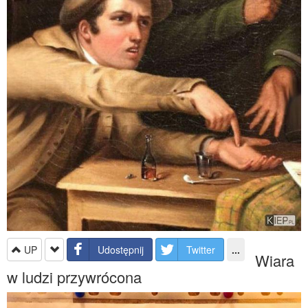
UP
Udostępnij
Twitter
...
Wiara
w ludzi przywrócona