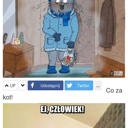
UP
Udostępnij
Twitter
...
Co za
kot!