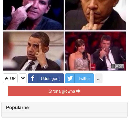
UP
Udostępnij
Twitter
...
Strona główna
Popularne