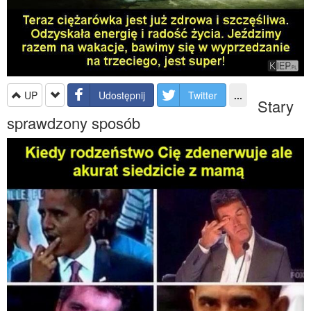
UP
Udostępnij
Twitter
...
Stary
sprawdzony sposób