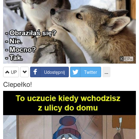
UP
Udostępnij
Twitter
...
Ciepełko!