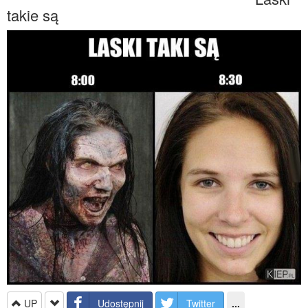
takie są
UP
Udostępnij
Twitter
...