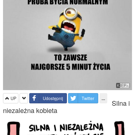
UP
Udostępnij
Twitter
...
Silna i
niezależna kobieta