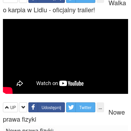
Walka
o karpia w Lidlu - oficjalny trailer!
UP
Udostępnij
Twitter
...
Nowe
prawa fizyki