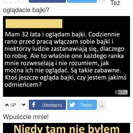
Też
oglądacie bajki?
UP
Udostępnij
Twitter
...
Wpuśćcie mnie!