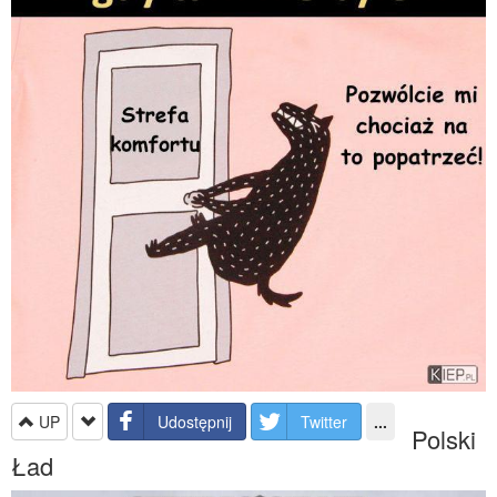
UP
Udostępnij
Twitter
...
Polski
Ład